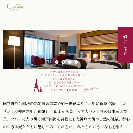
MENU
ご予約
国立自然公園法の認定宿舎事業で約一世紀ぶりに六甲に新築で誕生した
「ホテル神戸六甲迎賓館」。 山上から見下ろす大パノラマの日本三大夜
景。ブルーに光り輝く瀬戸内海を背景にした神戸の街や自然の眺望。都心
の生きる光とともに感じてみてください。 私たちのおもてなしを添え