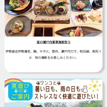
夏の瀬戸内豪華海鮮祭り
伊勢直送伊勢海老、鮑、サザエ、雲丹、瀬戸内穴子、明石蛸、剣先イ
カ 旬の海鮮をお楽しみください。