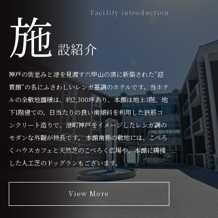
施
Facility introduction
設紹介
神戸の街並みと港を見渡す六甲山の頂に新築された”迎
賓館”の名にふさわしいレンガ基調のホテルです。当ホテ
ルの全敷地面積は、約2,300坪あり、本館は地上3階、地
下1階建ての、日当たりの良い南傾斜を利用した鉄筋コ
ンクリート造りで、港町神戸をイメージしたレンガ調の
モダンな外観が特長です。 本館南側の敷地には、こべろ
くハウスカフェと天然芝のこべろく広場や、本館に隣接
した人工芝のドッグランもございます。
View More