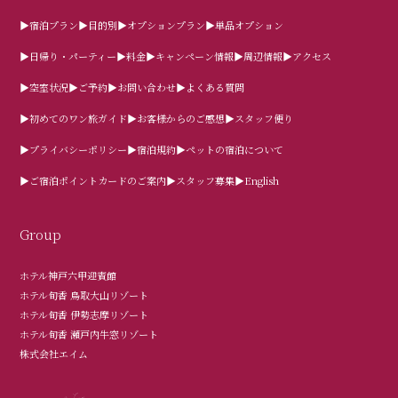
▶宿泊プラン
▶目的別
▶オプションプラン
▶単品オプション
▶日帰り・パーティー
▶料金
▶キャンペーン情報
▶周辺情報
▶アクセス
▶空室状況
▶ご予約
▶お問い合わせ
▶よくある質問
▶初めてのワン旅ガイド
▶お客様からのご感想
▶スタッフ便り
▶プライバシーポリシー
▶宿泊規約
▶ペットの宿泊について
▶ご宿泊ポイントカードのご案内
▶スタッフ募集
▶English
Group
ホテル神戸六甲迎賓館
ホテル旬香 鳥取大山リゾート
ホテル旬香 伊勢志摩リゾート
ホテル旬香 瀬戸内牛窓リゾート
株式会社エイム