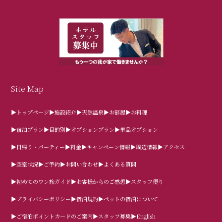
Site Map
▶トップページ
▶施設紹介
▶天然温泉
▶お部屋
▶お料理
▶宿泊プラン
▶目的別
▶オプションプラン
▶単品オプション
▶日帰り・パーティー
▶料金
▶キャンペーン情報
▶周辺情報
▶アクセス
▶空室状況
▶ご予約
▶お問い合わせ
▶よくある質問
▶初めてのワン旅ガイド
▶お客様からのご感想
▶スタッフ便り
▶プライバシーポリシー
▶宿泊規約
▶ペットの宿泊について
▶ご宿泊ポイントカードのご案内
▶スタッフ募集
▶English