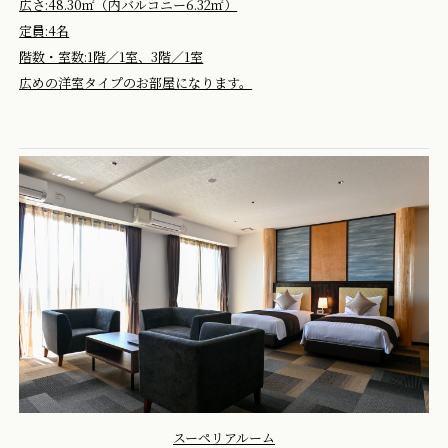
広さ:48.30㎡（内バルコニー6.32㎡）
定員:4名
階数・室数:1階／1室、3階／1室
広めの洋室タイプのお部屋になります。
スーペリアルーム