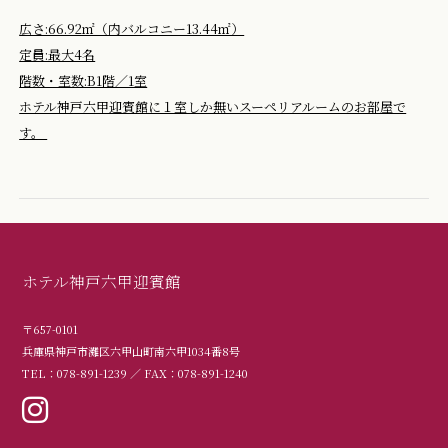
広さ:66.92㎡（内バルコニー13.44㎡）
定員:最大4名
階数・室数:B1階／1室
ホテル神戸六甲迎賓館に１室しか無いスーペリアルームのお部屋で
す。
ホテル神戸六甲迎賓館
〒657-0101
兵庫県神戸市灘区六甲山町南六甲1034番8号
TEL：078-891-1239 ／ FAX：078-891-1240