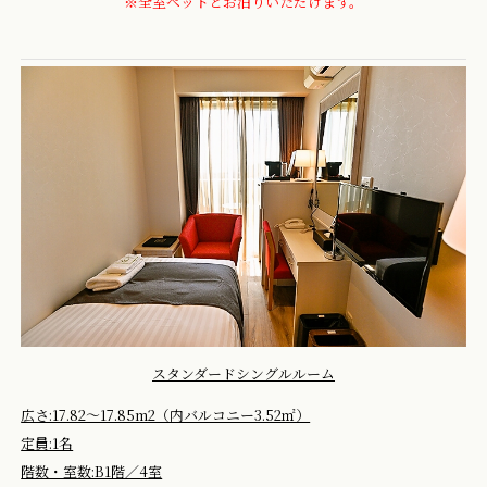
※全室ペットとお泊りいただけます。
スタンダードシングルルーム
広さ:17.82～17.85m2（内バルコニー3.52㎡）
定員:1名
階数・室数:B1階／4室